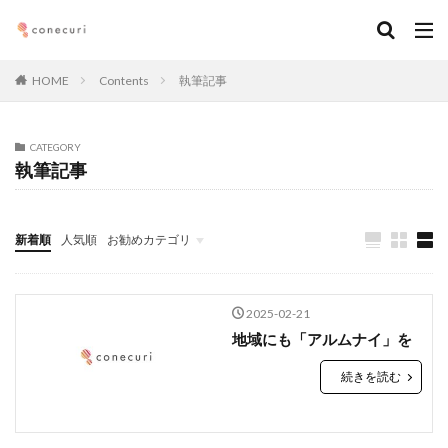
キーワード
HOME
Contents
執筆記事
カテゴリー
CATEGORY
執筆記事
タグ
マーケティング
DX
アルムナイ
AI
新着順
人気順
お勧めカテゴリ
オンライン
経営
カオスマップ
起業
Seminars
執筆記事
メンバー
ダウンロード
ニュース
デジタルマーケティング
法務コンプライアンス
技術
仕事術
働き方・キャリア
企画
2025-02-21
メディア取材
デザイン
ブランディング
地域にも「アルムナイ」を
ファイナンス
事業創造・イノベーション
地方創生
続きを読む
コミュニティ
クリエイティブ
高橋龍征