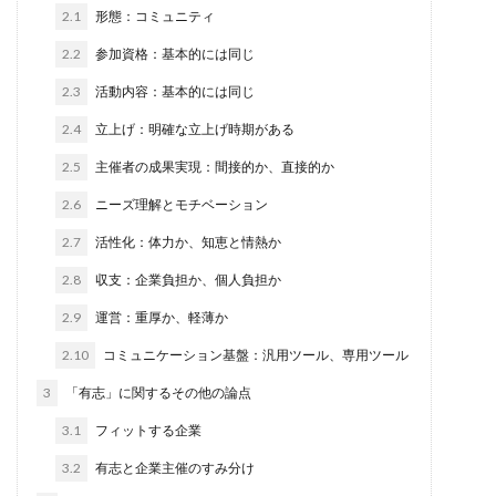
2.1
形態：コミュニティ
2.2
参加資格：基本的には同じ
2.3
活動内容：基本的には同じ
2.4
立上げ：明確な立上げ時期がある
2.5
主催者の成果実現：間接的か、直接的か
2.6
ニーズ理解とモチベーション
2.7
活性化：体力か、知恵と情熱か
2.8
収支：企業負担か、個人負担か
2.9
運営：重厚か、軽薄か
2.10
コミュニケーション基盤：汎用ツール、専用ツール
3
「有志」に関するその他の論点
3.1
フィットする企業
3.2
有志と企業主催のすみ分け