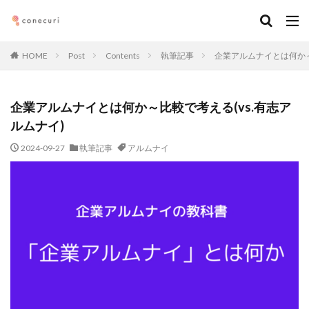
キーワード
HOME
Post
Contents
執筆記事
企業アルムナイとは何か～
カテゴリー
企業アルムナイとは何か～比較で考える(vs.有志ア
ルムナイ)
タグ
2024-09-27
執筆記事
アルムナイ
マーケティング
DX
アルムナイ
AI
オンライン
経営
カオスマップ
起業
デジタルマーケティング
法務コンプライアンス
技術
仕事術
働き方・キャリア
企画
メディア取材
デザイン
ブランディング
ファイナンス
事業創造・イノベーション
地方創生
コミュニティ
クリエイティブ
高橋龍征