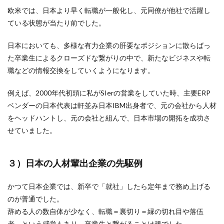
欧米では、日本より早く転職が一般化し、元同僚が他社で活躍し
ている状態が当たり前でした。
日本においても、多様な有力企業の肝要なポジションに散らばっ
た卒業生によるクローズドな繋がりの中で、新たなビジネスや転
職などの情報交換をしていくようになります。
例えば、2000年代初頭に私がSIerの営業をしていた時、主要ERP
ベンダーの日本代表は軒並み日本IBM出身者で、元の会社から人材
をヘッドハントし、元の会社と組んで、日本市場の開拓を成功さ
せていました。
３）日本の人材輩出企業の先駆例
かつて日本企業では、新卒で「就社」したら定年まで務め上げる
のが普通でした。
辞める人の数自体が少なく、転職＝裏切り＝縁の切れ目や落伍
者、という感覚もあり、卒業生と繋がることは稀でした。