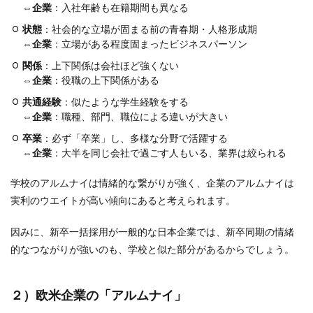
⇔
企業
：入社年齢も在籍期間も異なる
状態
：社会的な立場が固まる前の青春期・人格形成期
⇔
企業
：立場がある程度固まったビジネスパーソン
関係
：上下関係は会社ほど強くない
⇔
企業
：役職の上下関係がある
共通経験
：似たような学生経験をする
⇔
企業
：職種、部門、職位による違いが大きい
卒業
：必ず「卒業」し、多様な分野で活躍する
⇔
企業
：大半を同じ会社で過ごす人もいる、業界は絞られる
学校のアルムナイは情緒的な繋がりが強く、企業のアルムナイは
実利のウエイトが高い傾向にあると考えられます。
因みに、新卒一括採用が一般的な日本企業では、新卒同期の情緒
的なつながりが強いのも、学校と似た部分があるからでしょう。
２）欧米企業の「アルムナイ」