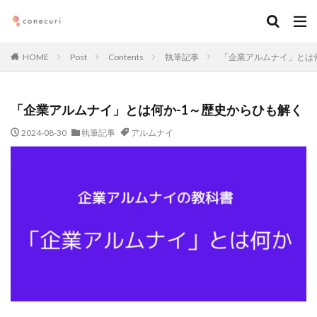
キーワード
HOME
Post
Contents
執筆記事
「企業アルムナイ」とは
カテゴリー
「企業アルムナイ」とは何か-1～歴史からひも解く
タグ
2024-08-30
執筆記事
アルムナイ
マーケティング
DX
アルムナイ
AI
オンライン
経営
カオスマップ
起業
デジタルマーケティング
法務コンプライアンス
技術
仕事術
働き方・キャリア
企画
メディア取材
デザイン
ブランディング
ファイナンス
事業創造・イノベーション
地方創生
コミュニティ
クリエイティブ
高橋龍征