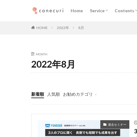
企業向けサービス
プロフェッショナル向
ニュース
執筆記事
メディア
Home
Service
Contents
カテゴリー
企業向けサービス
プロフェッショナル向
ニュース
執筆記事
メディア
HOME
2022年
8月
タグ
MONTH
マーケティング
2022年8月
デジタルマーケテ
メディア取材
コミュニティ
新着順
人気順
お勧めカテゴリ
Seminars
執筆記事
メンバー
ダウンロード
ニュース
過去セミナー