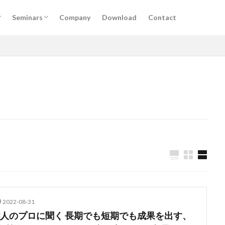
けサービス
掲載
実施予定セミナー
過去セミナー
Seminars
Company
Download
Contact
けサービス
掲載
実施予定セミナー
過去セミナー
DX
アルムナイ
AI
オンライン
経営
カオスマップ
ィング
法務コンプライアンス
技術
仕事術
働き方・キャリア
デザイン
ブランディング
ファイナンス
事業創造・イノベーショ
クリエイティブ
高橋龍征
検索
2022-08-31
3人のプロに聞く 長期でも短期でも成果を出す、