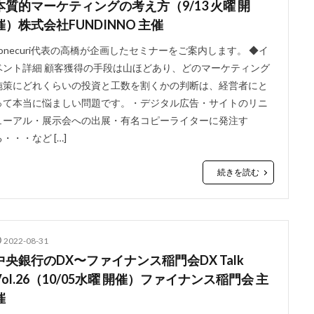
本質的マーケティングの考え方（9/13 火曜 開
催）株式会社FUNDINNO 主催
conecuri代表の高橋が企画したセミナーをご案内します。 ◆イ
ベント詳細 顧客獲得の手段は山ほどあり、どのマーケティング
施策にどれくらいの投資と工数を割くかの判断は、経営者にと
って本当に悩ましい問題です。・デジタル広告・サイトのリニ
ューアル・展示会への出展・有名コピーライターに発注す
る・・・など […]
続きを読む
2022-08-31
中央銀行のDX〜ファイナンス稲門会DX Talk
Vol.26（10/05水曜 開催）ファイナンス稲門会 主
催