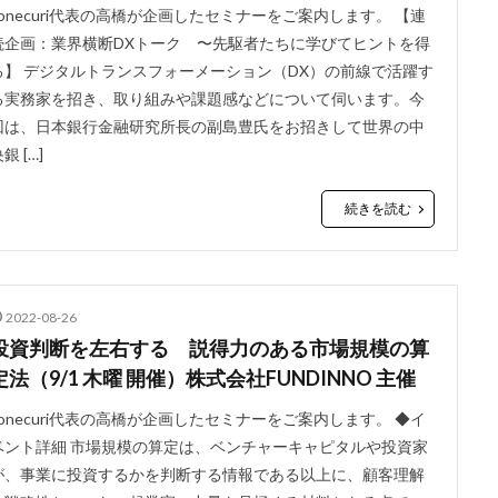
conecuri代表の高橋が企画したセミナーをご案内します。 【連
続企画：業界横断DXトーク 〜先駆者たちに学びてヒントを得
る】 デジタルトランスフォーメーション（DX）の前線で活躍す
る実務家を招き、取り組みや課題感などについて伺います。今
回は、日本銀行金融研究所長の副島豊氏をお招きして世界の中
銀 […]
続きを読む
2022-08-26
投資判断を左右する 説得力のある市場規模の算
定法（9/1 木曜 開催）株式会社FUNDINNO 主催
conecuri代表の高橋が企画したセミナーをご案内します。 ◆イ
ベント詳細 市場規模の算定は、ベンチャーキャピタルや投資家
が、事業に投資するかを判断する情報である以上に、顧客理解