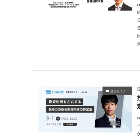
央
過去セミナー