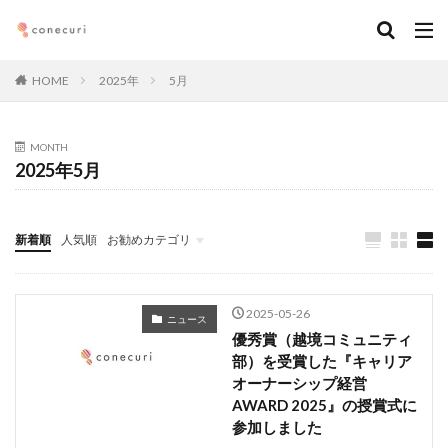
キーワード
HOME
2025年
5月
カテゴリー
MONTH
2025年5月
タグ
マーケティング
DX
アルムナイ
AI
新着順
人気順
お勧めカテゴリ
オンライン
経営
カオスマップ
起業
Seminars
執筆記事
メンバー
ダウンロード
ニュース
デジタルマーケティング
法務コンプライアンス
技術
仕事術
働き方・キャリア
企画
2025-05-26
ニュース
メディア取材
デザイン
ブランディング
優秀賞（越境コミュニティ
部）を受賞した『キャリア
ファイナンス
事業創造・イノベーション
地方創生
オーナーシップ経営
コミュニティ
クリエイティブ
高橋龍征
AWARD 2025』の授賞式に
参加しました