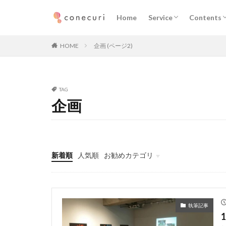
企業向けサービス
プロフェッショナル向
ニュース
執筆記事
メディア
Home
Service
Contents
カテゴリー
企業向けサービス
プロフェッショナル向
ニュース
執筆記事
メディア
HOME
企画 (ページ2)
タグ
TAG
マーケティング
企画
デジタルマーケテ
メディア取材
コミュニティ
新着順
人気順
お勧めカテゴリ
Seminars
執筆記事
メンバー
ダウンロード
ニュース
執筆記事