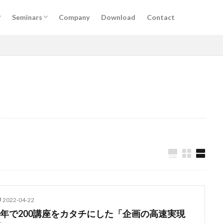
けサービス
掲載
実施予定セミナー
過去セミナー
Seminars
Company
Download
Contact
けサービス
掲載
実施予定セミナー
過去セミナー
DX
アルムナイ
AI
オンライン
経営
カオスマップ
ィング
法務コンプライアンス
技術
仕事術
働き方・キャリア
デザイン
ブランディング
ファイナンス
事業創造・イノベーショ
クリエイティブ
高橋龍征
検索
2022-04-22
1年で200講座をカタチにした「企画の高速実現