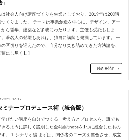
法」
私は社会人向け講座づくりを生業としており、2019年は200講
座つくりました。 テーマは事業創造を中心に、デザイン、アー
トから哲学、建築など多岐にわたります。主催も受託もしま
す。著名人の登壇もあれば、独自に講師も発掘しています。 一
つの区切りを迎えたので、自分なり突き詰めてきた方法論を、
言葉にし尽く […]
続きを読む
2022-02-17
セミナープロデュース術（統合版）
「学びたい講座を自分でつくる」考え方とプロセスを、誰でも
できるように詳しく説明した全4回のnoteを1つに統合したもの
です。 1. シナリオ編 まずは、関係者のニーズを整合させ、成立