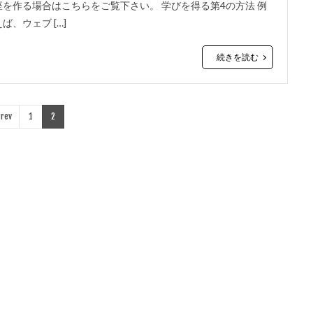
座を作る場合はこちらをご覧下さい。 学びを得る第4の方法 例
えば、ウェブ […]
続きを読む
rev
1
2