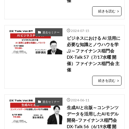
催
検索
続きを読む
2024-07-15
過去セミナー
ビジネスにおける AI 活用に
必要な知識とノウハウを学
ぶ～ファイナンス稲門会
DX-Talk 57（7/17水曜 開
催）ファイナンス稲門会 主
催
続きを読む
2024-06-11
過去セミナー
生成AIと出版～コンテンツ
データを活用したAIモデル
開発~ファイナンス稲門会
DX-Talk 56（6/19水曜 開