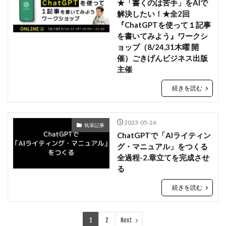
★「書くのは苦手」をAIで
解決したい！★全2回
『ChatGPTを使って１記事
を書いてみよう』ワークシ
ョップ（8/24,31木曜 開
催）ごきげんビジネス出版
主催
続きを読む
2023-05-26
執筆記事
ChatGPTで「AIライティン
グ・マニュアル」をつくる
全過程-2.章立てを完成させ
る
続きを読む
1
2
Next