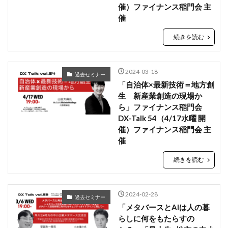
催）ファイナンス稲門会 主
催
続きを読む
2024-03-18
過去セミナー
「自治体×最新技術＝地方創
生 新産業創造の現場か
ら」ファイナンス稲門会
DX-Talk 54（4/17水曜 開
催）ファイナンス稲門会 主
催
続きを読む
2024-02-28
過去セミナー
「メタバースとAIは人の暮
らしに何をもたらすの