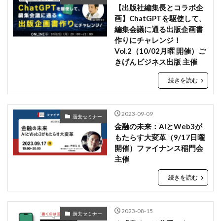
【出版社編集長とコラボ企
画】ChatGPTを駆使して、
編集会議に通る出版企画書
作りにチャレンジ！
Vol.2（10/02月曜 開催）ご
きげんビジネス出版 主催
続きを読む
2023-09-09
過去セミナー
金融の未来：AIとWeb3が
もたらす大変革（9/17日曜
開催）ファイナンス稲門会
主催
続きを読む
2023-08-15
過去セミナー