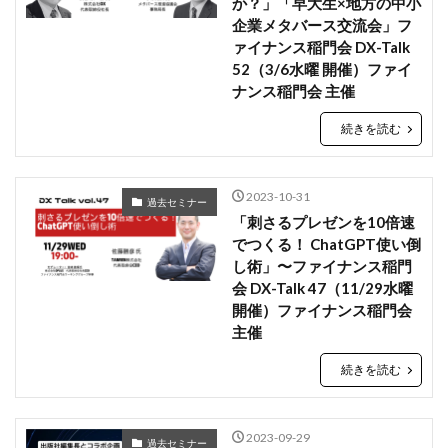
か？」「早大生×地方の中小
企業メタバース交流会」フ
ァイナンス稲門会 DX-Talk
52（3/6水曜 開催）ファイ
ナンス稲門会 主催
続きを読む
2023-10-31
過去セミナー
「刺さるプレゼンを10倍速
でつくる！ ChatGPT使い倒
し術」〜ファイナンス稲門
会 DX-Talk 47（11/29水曜
開催）ファイナンス稲門会
主催
続きを読む
2023-09-29
過去セミナー