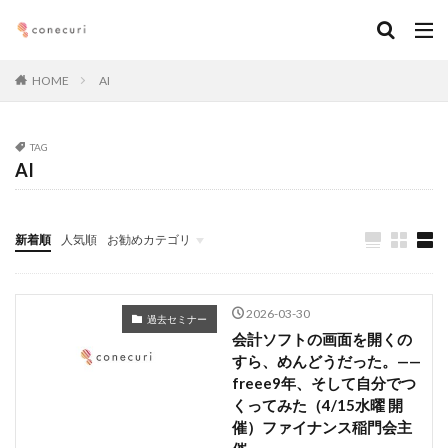
キーワード
HOME
AI
カテゴリー
TAG
AI
タグ
マーケティング
DX
アルムナイ
AI
新着順
人気順
お勧めカテゴリ
オンライン
経営
カオスマップ
起業
Seminars
執筆記事
メンバー
ダウンロード
ニュース
デジタルマーケティング
法務コンプライアンス
技術
仕事術
働き方・キャリア
企画
2026-03-30
過去セミナー
メディア取材
デザイン
ブランディング
会計ソフトの画面を開くの
すら、めんどうだった。——
ファイナンス
事業創造・イノベーション
地方創生
freee9年、そして自分でつ
コミュニティ
クリエイティブ
高橋龍征
くってみた（4/15水曜 開
催）ファイナンス稲門会主