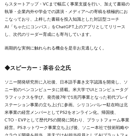
らスタートアップ・VCまで幅広く事業支援を行い、加えて書籍の
執筆・企業内外や学会での講演・メディアへの寄稿を積極的にお
こなっており、上梓した書籍を投入知識とした対話型コーチ
AI「ちゃたにコンパス」をChatGPT上のアプリとしてリリース
し、次代のリーダー育成にも寄与しています。
画期的な実例に触れられる機会を是非お見逃しなく。
◆スピーカー：茶谷 公之氏
ソニー開発研究所に入社後、日本語手書き文字認識を開発し、ソ
ニー初のペンコンピュータに搭載。米大学でUIとコンピュータグ
ラフィックスを学び、発売後7年で1兆円事業となった初代プレイ
ステーション事業の立ち上げに参画。シリコンバレー駐在時は北
米事業の経営メンバーとしてPS2をオンライン化。帰国後、
CTO・EVPとして歴代PSの開発に関わり、プラットフォーム事業
経営。PSネットワーク事業立ち上げ後、ソニー本社で技術戦略や
クラウド開発を担当。楽天ではAI担当役員としてAIプラットフォ