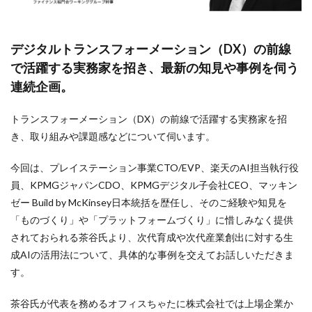
検索
デジタルトランスフォーメーション（DX）の前線
で活躍する実務家を招き、最新の知見や事例を伺う
連続企画。
トランスフォーメーション（DX）の前線で活躍する実務家を招
き、取り組みや課題感などについて伺います。
今回は、プレイステーション事業CTO/EVP、楽天のAI担当執行役
員、KPMGジャパンCDO、KPMGデジタル子会社CEO、マッキン
ゼー Build by McKinsey日本統括を歴任し、そのご経験や知見を
「ものづくり」や「プラットフォームづくり」に惜しみなく提供
されておられる茶谷氏より、次代育成や次代産業創出に対する生
成AIの活用法について、具体的な事例を交えてお話しいただきま
す。
茶谷氏が代表を務めるオフィスちゃたに株式会社では上場企業か