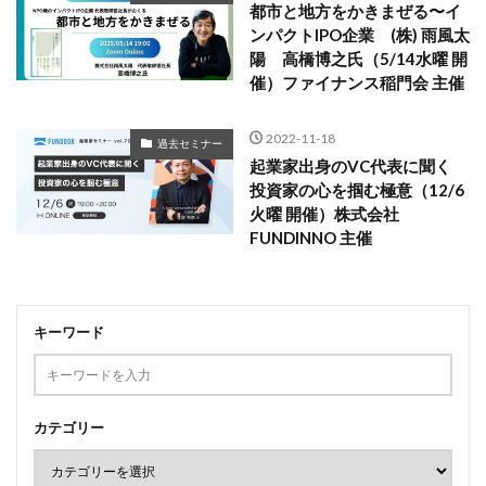
都市と地方をかきまぜる〜イ
ンパクトIPO企業 (株) 雨風太
陽 高橋博之氏（5/14水曜 開
催）ファイナンス稲門会 主催
2022-11-18
過去セミナー
起業家出身のVC代表に聞く
投資家の心を掴む極意（12/6
火曜 開催）株式会社
FUNDINNO 主催
キーワード
カテゴリー