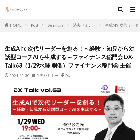
キーワード
HOME
Post
Seminars
過去セミナー
生成AIで次代リーダ
カテゴリー
生成AIで次代リーダーを創る！～経験・知見から対
話型コーチAIを生成する～ファイナンス稲門会 DX-
タグ
Talk63（1/29水曜 開催）ファイナンス稲門会 主催
マーケティング
DX
アルムナイ
AI
2024-12-30
過去セミナー
DX
オンライン
経営
カオスマップ
起業
デジタルマーケティング
法務コンプライアンス
技術
仕事術
働き方・キャリア
企画
メディア取材
デザイン
ブランディング
ファイナンス
事業創造・イノベーション
地方創生
コミュニティ
クリエイティブ
高橋龍征