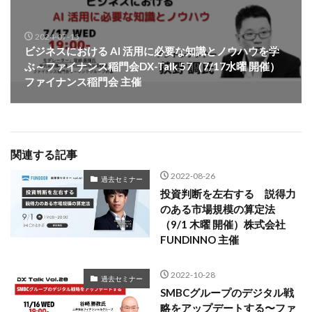
2024-07-15
ビジネスにおける AI 活用に必要な知識とノウハウを学
ぶ～ファイナンス稲門会DX-Talk 57（7/17水曜 開催）
ファイナンス稲門会 主催
関連する記事
2022-08-26
過去セミナー
投資判断を左右する 説得力
のある市場規模の算定法
（9/1 木曜 開催）株式会社
FUNDINNO 主催
2022-10-28
過去セミナー
SMBCグループのデジタル戦
略をアップデートする〜ファ