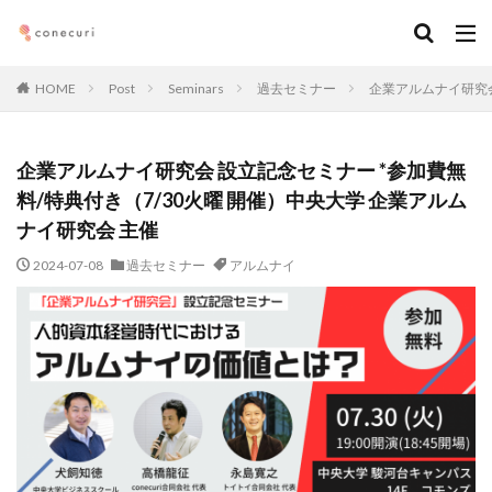
キーワード
HOME
Post
Seminars
過去セミナー
企業アルムナイ研究会
カテゴリー
企業アルムナイ研究会 設立記念セミナー *参加費無
料/特典付き（7/30火曜 開催）中央大学 企業アルム
タグ
ナイ研究会 主催
マーケティング
DX
アルムナイ
AI
2024-07-08
過去セミナー
アルムナイ
オンライン
経営
カオスマップ
起業
デジタルマーケティング
法務コンプライアンス
技術
仕事術
働き方・キャリア
企画
メディア取材
デザイン
ブランディング
ファイナンス
事業創造・イノベーション
地方創生
コミュニティ
クリエイティブ
高橋龍征