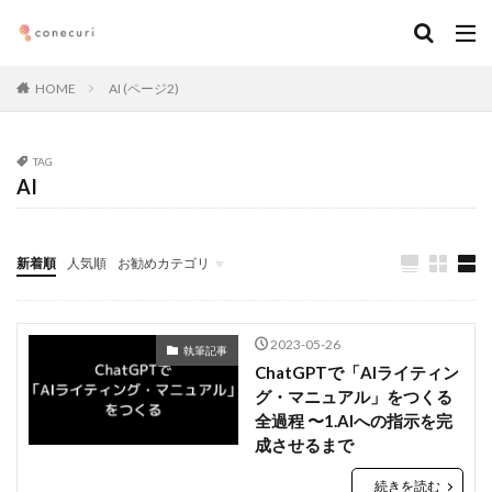
キーワード
HOME
AI (ページ2)
カテゴリー
TAG
AI
タグ
マーケティング
DX
アルムナイ
AI
新着順
人気順
お勧めカテゴリ
オンライン
経営
カオスマップ
起業
Seminars
執筆記事
メンバー
ダウンロード
ニュース
デジタルマーケティング
法務コンプライアンス
技術
仕事術
働き方・キャリア
企画
2023-05-26
執筆記事
メディア取材
デザイン
ブランディング
ChatGPTで「AIライティン
グ・マニュアル」をつくる
ファイナンス
事業創造・イノベーション
地方創生
全過程 〜1.AIへの指示を完
コミュニティ
クリエイティブ
高橋龍征
成させるまで
続きを読む