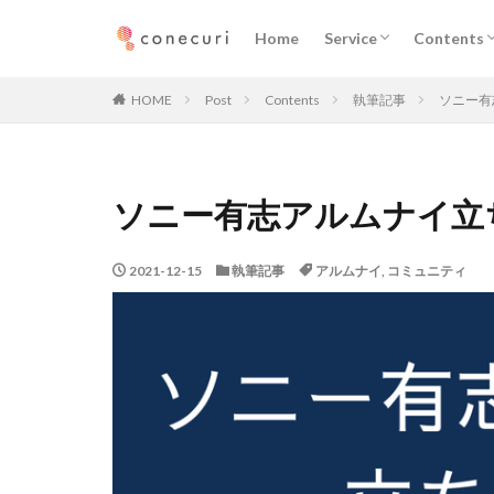
企業向けサービス
プロフェッショナル向
ニュース
執筆記事
メディア
Home
Service
Contents
カテゴリー
企業向けサービス
プロフェッショナル向
ニュース
執筆記事
メディア
HOME
Post
Contents
執筆記事
ソニー有
タグ
ソニー有志アルムナイ立ち
マーケティング
デジタルマーケテ
2021-12-15
執筆記事
アルムナイ
,
コミュニティ
メディア取材
コミュニティ