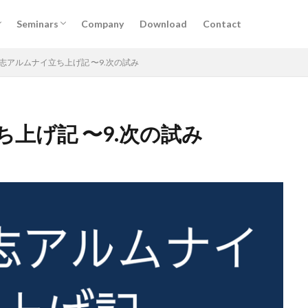
けサービス
掲載
実施予定セミナー
過去セミナー
Seminars
Company
Download
Contact
けサービス
掲載
実施予定セミナー
過去セミナー
志アルムナイ立ち上げ記 〜9.次の試み
上げ記 〜9.次の試み
DX
アルムナイ
AI
オンライン
経営
カオスマップ
ィング
法務コンプライアンス
技術
仕事術
働き方・キャリア
デザイン
ブランディング
ファイナンス
事業創造・イノベーショ
クリエイティブ
高橋龍征
検索