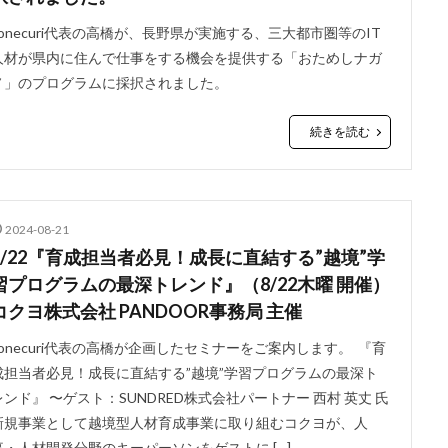
conecuri代表の高橋が、長野県が実施する、三大都市圏等のIT
人材が県内に住んで仕事をする機会を提供する「おためしナガ
ノ」のプログラムに採択されました。
続きを読む
2024-08-21
8/22『育成担当者必見！成長に直結する”越境”学
習プログラムの最深トレンド』（8/22木曜 開催）
コクヨ株式会社 PANDOOR事務局 主催
conecuri代表の高橋が企画したセミナーをご案内します。 『育
成担当者必見！成長に直結する”越境”学習プログラムの最深ト
レンド』 〜ゲスト：SUNDRED株式会社パートナー 西村 英丈 氏
新規事業として越境型人材育成事業に取り組むコクヨが、人
事・人材開発分野のキーパーソンをゲストに […]