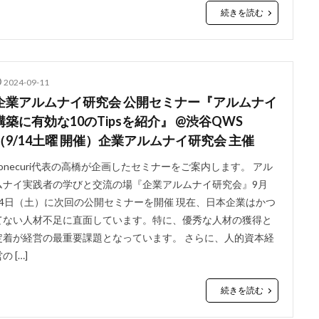
続きを読む
2024-09-11
企業アルムナイ研究会 公開セミナー『アルムナイ
構築に有効な10のTipsを紹介』 @渋谷QWS
（9/14土曜 開催）企業アルムナイ研究会 主催
conecuri代表の高橋が企画したセミナーをご案内します。 アル
ムナイ実践者の学びと交流の場『企業アルムナイ研究会』9月
14日（土）に次回の公開セミナーを開催 現在、日本企業はかつ
てない人材不足に直面しています。特に、優秀な人材の獲得と
定着が経営の最重要課題となっています。 さらに、人的資本経
の […]
続きを読む