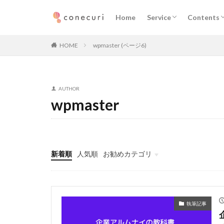
企業向けサービス
プロフェッショナル向
ニュース
執筆記事
メディア
Home
Service
Contents
カテゴリー
企業向けサービス
プロフェッショナル向
ニュース
執筆記事
メディア
HOME
wpmaster (ページ6)
タグ
AUTHOR
マーケティング
wpmaster
デジタルマーケテ
メディア取材
コミュニティ
新着順
人気順
お勧めカテゴリ
Seminars
執筆記事
メンバー
ダウンロード
ニュース
執筆記事