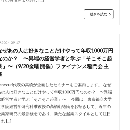
続きを読む
2024-09-17
なぜあの人は好きなことだけやって年収1000万円
なのか？ 〜異端の経営学者と学ぶ「そこそこ起
業」〜（9/20金曜 開催）ファイナンス稲門会 主
催
conecuri代表の高橋が企画したセミナーをご案内します。 なぜ
あの人は好きなことだけやって年収1000万円なのか？ 〜異端
の経営学者と学ぶ「そこそこ起業」〜 今回は、東京都立大学
大学院経営学研究科准教授の高橋勅徳氏をお招きして、近年の
企業家研究の最新概念であり、新たな起業スタイルとして注目
れ […]