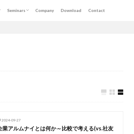
けサービス
掲載
実施予定セミナー
過去セミナー
Seminars
Company
Download
Contact
けサービス
掲載
実施予定セミナー
過去セミナー
DX
アルムナイ
AI
オンライン
経営
カオスマップ
ィング
法務コンプライアンス
技術
仕事術
働き方・キャリア
デザイン
ブランディング
ファイナンス
事業創造・イノベーショ
クリエイティブ
高橋龍征
検索
2024-09-27
企業アルムナイとは何か～比較で考える(vs.社友