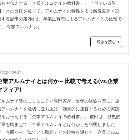
知をお伝えする「企業アルムナイの教科書」。 「似ている取
組」との比較を通じて、アルムナイの特性をより解像度高く説
明する記事の第2回は、卒業生有志によるアルムナイとの比較で
す。 有志アルムナ […]
続きを読む
2024-09-27
企業アルムナイとは何か～比較で考える(vs.企業
マフィア)
アルムナイ等のコミュニティ専門家が、長年の経験を基に、企
業アルムナイを適切に立ち上げ、効果的に運営するための実践
知をお伝えする「企業アルムナイの教科書」。 前回は、歴史的
背景を踏まえて「企業アルムナイとは何か」を説明しました
が、今回から「似ている取組」との比較を通じて、企業アルム
ナイの特性をより詳し […]