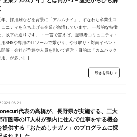
「企業アルムナイ」とは何か-1～歴史からひも解
く
近年、採用難などを背景に「アルムナイ」、すなわち卒業生コ
ミュニティを立ち上げる企業が急増しています。 一般的な特徴
は、以下の通りです。 ・一言で言えば、退職者コミュニティ・
汎用SNSや専用のITツールで繋がり、やり取り・対面イベント
も開催・会社が予算や人員を割いて運営・目的は「カムバック
採用」が多い […]
続きを読む
2024-08-21
conecuri代表の高橋が、長野県が実施する、三大
都市圏等のIT人材が県内に住んで仕事をする機会
を提供する「おためしナガノ」のプログラムに採
択されました。