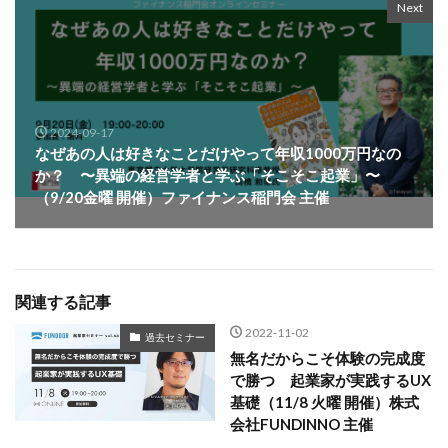
Next
2024-09-17
なぜあの人は好きなことだけやって年収1000万円なの
か？ 〜異端の経営学者と学ぶ「そこそこ起業」〜
（9/20金曜 開催）ファイナンス稲門会 主催
関連する記事
2022-11-02
過去セミナー
無名だからこそ体験の完成度
で勝つ 起業家が実践するUX
基礎（11/8 火曜 開催）株式
会社FUNDINNO 主催