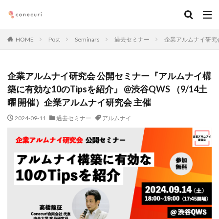
キーワード
HOME
Post
Seminars
過去セミナー
企業アルムナイ研究会
カテゴリー
企業アルムナイ研究会 公開セミナー『アルムナイ構
築に有効な10のTipsを紹介』 @渋谷QWS （9/14土
タグ
曜 開催）企業アルムナイ研究会 主催
マーケティング
DX
アルムナイ
AI
2024-09-11
過去セミナー
アルムナイ
オンライン
経営
カオスマップ
起業
デジタルマーケティング
法務コンプライアンス
技術
仕事術
働き方・キャリア
企画
メディア取材
デザイン
ブランディング
ファイナンス
事業創造・イノベーション
地方創生
コミュニティ
クリエイティブ
高橋龍征