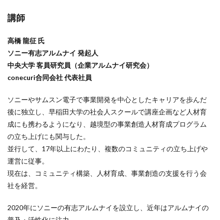
講師
高橋 龍征 氏
ソニー有志アルムナイ 発起人
中央大学 客員研究員（企業アルムナイ研究会）
conecuri合同会社 代表社員
ソニーやサムスン電子で事業開発を中心としたキャリアを歩んだ
後に独立し、早稲田大学の社会人スクールで講座企画など人材育
成にも携わるようになり、越境型の事業創造人材育成プログラム
の立ち上げにも関与した。
並行して、17年以上にわたり、複数のコミュニティの立ち上げや
運営に従事。
現在は、コミュニティ構築、人材育成、事業創造の支援を行う会
社を経営。
2020年にソニーの有志アルムナイを設立し、近年はアルムナイの
普及・活性化に注力。