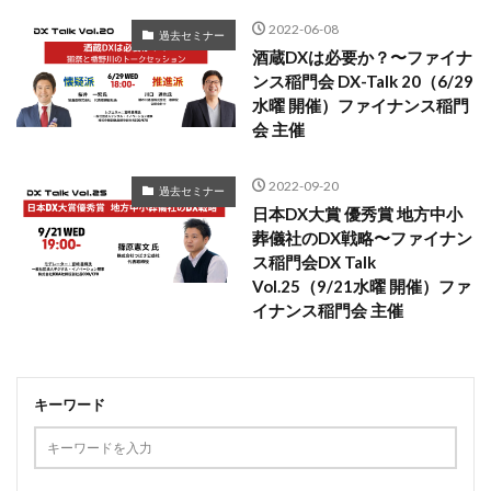
2022-06-08
過去セミナー
酒蔵DXは必要か？〜ファイナ
ンス稲門会 DX-Talk 20（6/29
水曜 開催）ファイナンス稲門
会 主催
2022-09-20
過去セミナー
日本DX大賞 優秀賞 地方中小
葬儀社のDX戦略〜ファイナン
ス稲門会DX Talk
Vol.25（9/21水曜 開催）ファ
イナンス稲門会 主催
キーワード