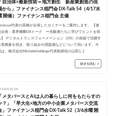
「自治体×最新技術＝地方創生 新産業創造の現
場から」ファイナンス稲門会 DX-Talk 54（4/17水
曜 開催）ファイナンス稲門会 主催
conecuri代表の高橋が企画したセミナーをご案内します。 【連
続企画：業界横断DXトーク 〜先駆者たちに学びてヒントを得
る】 デジタルトランスフォーメーション（DX）の前線で活躍す
る実務家を招き、取り組みや課題感などについて伺います。今
は、株式会社MicheleHoldings代表取締役の山田 […]
続きを読む
2024-02-28
「メタバースとAIは人の暮らしに何をもたらすの
か？」「早大生×地方の中小企業メタバース交流
会」ファイナンス稲門会 DX-Talk 52（3/6水曜 開