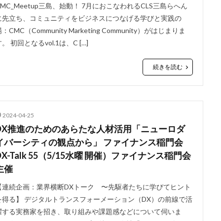
CMC_Meetup三島、始動！ 7月におこなわれるCLS三島らへん
に先立ち、コミュニティをビジネスにつなげる学びと実践の
：CMC（Community Marketing Community）がはじまりま
。 初回となるvol.1は、C […]
続きを読む
2024-04-25
DX推進のためのあらたな人材活用「ニューロダ
イバーシティの観点から」 ファイナンス稲門会
DX-Talk 55（5/15水曜 開催）ファイナンス稲門会
主催
【連続企画：業界横断DXトーク 〜先駆者たちに学びてヒント
を得る】 デジタルトランスフォーメーション（DX）の前線で活
躍する実務家を招き、取り組みや課題感などについて伺いま