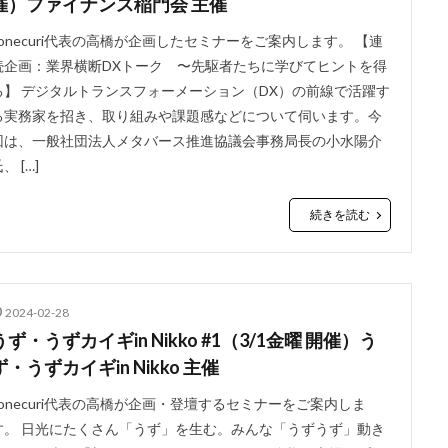
催）ファイナンス稲門会 主催
conecuri代表の高橋が企画したセミナーをご案内します。 【連
続企画：業界横断DXトーク 〜先駆者たちに学びてヒントを得
る】 デジタルトランスフォーメーション（DX）の前線で活躍す
る実務家を招き、取り組みや課題感などについて伺います。今
回は、一般社団法人メタバース推進協議会事務局長の小水陽介
、 […]
続きを読む
2024-02-28
うず・うずカイギin Nikko #1（3/1金曜 開催）う
ず・うずカイギin Nikko 主催
conecuri代表の高橋が企画・登壇するセミナーをご案内しま
す。 日光にたくさん「うず」を生む。みんな「うずうず」動き