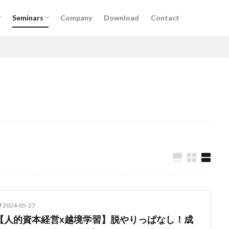
けサービス
掲載
実施予定セミナー
過去セミナー
Seminars
Company
Download
Contact
けサービス
掲載
実施予定セミナー
過去セミナー
DX
アルムナイ
AI
オンライン
経営
カオスマップ
ィング
法務コンプライアンス
技術
仕事術
働き方・キャリア
デザイン
ブランディング
ファイナンス
事業創造・イノベーショ
クリエイティブ
高橋龍征
検索
2024-05-27
【人的資本経営x越境学習】脱やりっぱなし！成