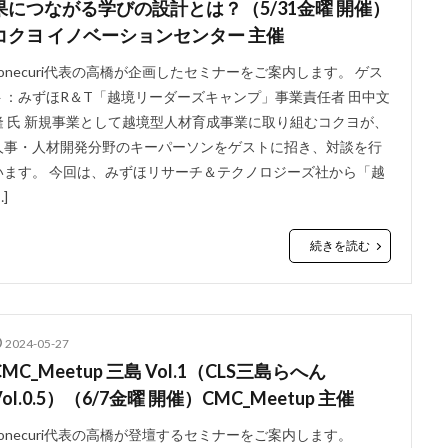
果につながる学びの設計とは？（5/31金曜 開催）
コクヨ イノベーションセンター 主催
conecuri代表の高橋が企画したセミナーをご案内します。 ゲス
ト：みずほR＆T「越境リーダーズキャンプ」事業責任者 田中文
隆 氏 新規事業として越境型人材育成事業に取り組むコクヨが、
人事・人材開発分野のキーパーソンをゲストに招き、対談を行
います。 今回は、みずほリサーチ＆テクノロジーズ社から「越
…]
続きを読む
2024-05-27
CMC_Meetup 三島 Vol.1（CLS三島らへん
Vol.0.5）（6/7金曜 開催）CMC_Meetup 主催
conecuri代表の高橋が登壇するセミナーをご案内します。