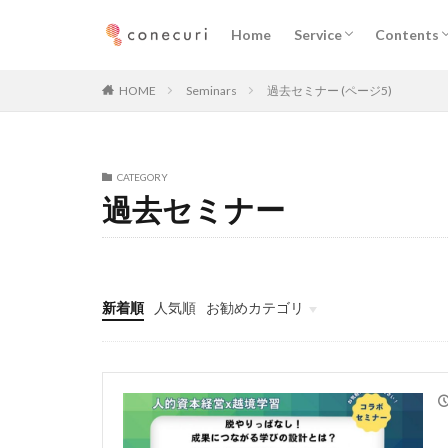
企業向けサービス
プロフェッショナル向
ニュース
執筆記事
メディア
Home
Service
Contents
カテゴリー
企業向けサービス
プロフェッショナル向
ニュース
執筆記事
メディア
HOME
Seminars
過去セミナー (ページ5)
タグ
CATEGORY
マーケティング
過去セミナー
デジタルマーケテ
メディア取材
コミュニティ
新着順
人気順
お勧めカテゴリ
Seminars
執筆記事
メンバー
ダウンロード
ニュース