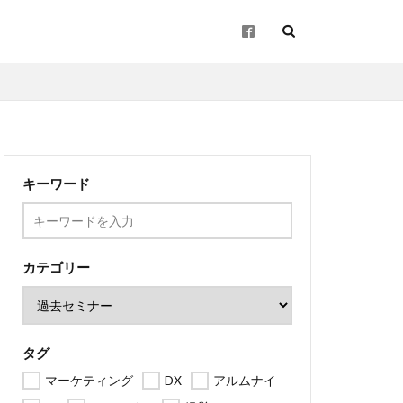
起業
キーワード
企画
ン
地方創生
カテゴリー
タグ
マーケティング
DX
アルムナイ