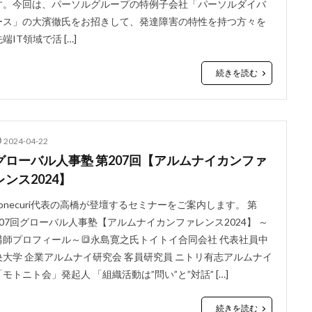
す。今回は、パーソルグループの特例子会社「パーソルダイバ
ース」の大濱徹氏をお招きして、発達障害の特性を持つ方々を
端IT領域で活 […]
続きを読む
2024-04-22
グローバル人事塾 第207回【アルムナイカンファ
レンス2024】
conecuri代表の高橋が登壇するセミナーをご案内します。 第
207回グローバル人事塾【アルムナイカンファレンス2024】 ～
講師プロフィール～🔳永島寛之氏トイトイ合同会社 代表社員中
央大学 企業アルムナイ研究会 客員研究員 ニトリ有志アルムナイ
「モトニト会」発起人 「組織活動は”問い”と”対話” […]
続きを読む