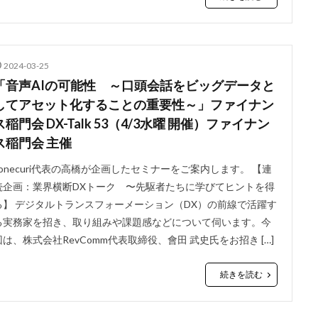
2024-03-25
「音声AIの可能性 ～口頭会話をビッグデータと
してアセット化することの重要性～」ファイナン
ス稲門会 DX-Talk 53（4/3水曜 開催）ファイナン
ス稲門会 主催
conecuri代表の高橋が企画したセミナーをご案内します。 【連
続企画：業界横断DXトーク 〜先駆者たちに学びてヒントを得
る】 デジタルトランスフォーメーション（DX）の前線で活躍す
る実務家を招き、取り組みや課題感などについて伺います。今
回は、株式会社RevComm代表取締役、會田 武史氏をお招き […]
続きを読む