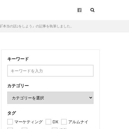
ナイ転職｢本当の話｣をしよう』の記事を執筆しました。
起業
キーワード
企画
ン
地方創生
カテゴリー
タグ
マーケティング
DX
アルムナイ