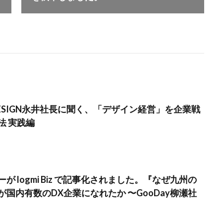
 DESIGN永井社長に聞く、「デザイン経営」を企業戦
法 実践編
が logmi Biz で記事化されました。『なぜ九州の
国内有数のDX企業になれたか 〜GooDay柳瀬社