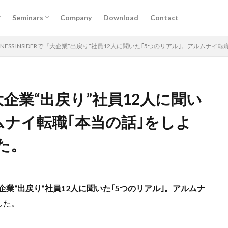
けサービス
掲載
実施予定セミナー
過去セミナー
Seminars
Company
Download
Contact
けサービス
掲載
実施予定セミナー
過去セミナー
SINESS INSIDERで『大企業“出戻り”社員12人に聞いた｢5つのリアル｣。アルム
Rで『大企業“出戻り”社員12人に聞い
DX
アルムナイ
AI
オンライン
経営
カオスマップ
ィング
法務コンプライアンス
技術
仕事術
働き方・キャリア
ムナイ転職｢本当の話｣をしよ
デザイン
ブランディング
ファイナンス
事業創造・イノベーショ
た。
クリエイティブ
高橋龍征
検索
企業“出戻り”社員12人に聞いた｢5つのリアル｣。アルムナ
した。