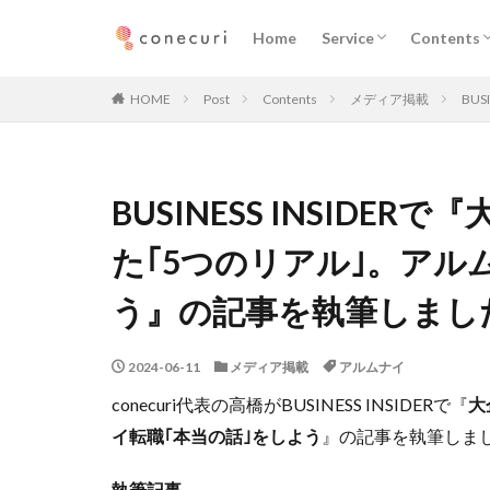
企業向けサービス
プロフェッショナル向
ニュース
執筆記事
メディア
Home
Service
Contents
カテゴリー
企業向けサービス
プロフェッショナル向
ニュース
執筆記事
メディア
HOME
Post
Contents
メディア掲載
BU
タグ
BUSINESS INSIDE
マーケティング
デジタルマーケテ
た｢5つのリアル｣。アル
メディア取材
う』の記事を執筆しまし
コミュニティ
2024-06-11
メディア掲載
アルムナイ
conecuri代表の高橋がBUSINESS INSIDERで『
大
イ転職｢本当の話｣をしよう
』の記事を執筆しま
執筆記事