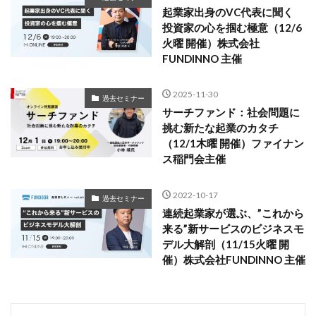
起業家出身のVC代表に聞く
投資家の心を掴む極意（12/6
火曜 開催）株式会社
FUNDINNO 主催
2025-11-30
過去セミナー
サーチファンド：社会問題に
挑む新たな起業のカタチ
（12/1木曜 開催）ファイナン
ス稲門会主催
2022-10-17
過去セミナー
連続起業家が選ぶ、”これから
来る”新サービスのビジネスモ
デル大解剖（11/15火曜 開
催）株式会社FUNDINNO 主催