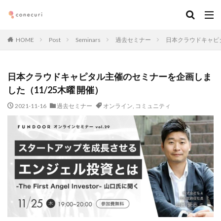
キーワード
HOME
Post
Seminars
過去セミナー
日本クラウドキャピタ
カテゴリー
日本クラウドキャピタル主催のセミナーを企画しま
した（11/25木曜 開催）
タグ
2021-11-16
過去セミナー
オンライン
,
コミュニティ
マーケティング
DX
アルムナイ
AI
オンライン
経営
カオスマップ
起業
デジタルマーケティング
法務コンプライアンス
技術
仕事術
働き方・キャリア
企画
メディア取材
デザイン
ブランディング
ファイナンス
事業創造・イノベーション
地方創生
コミュニティ
クリエイティブ
高橋龍征