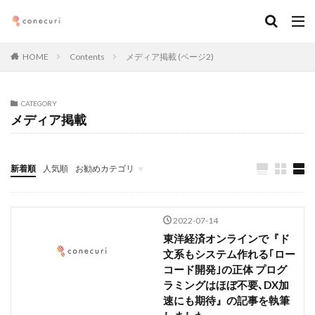
キーワード
HOME
Contents
メディア掲載 (ページ2)
カテゴリー
CATEGORY
メディア掲載
タグ
マーケティング
DX
アルムナイ
AI
新着順
人気順
お勧めカテゴリ
オンライン
経営
カオスマップ
起業
Seminars
執筆記事
メンバー
ダウンロード
ニュース
デジタルマーケティング
法務コンプライアンス
技術
仕事術
働き方・キャリア
企画
2022-07-14
メディア取材
デザイン
ブランディング
東洋経済オンラインで『ド
文系もシステム作れる｢ロー
ファイナンス
事業創造・イノベーション
地方創生
コード開発｣の正体 プログ
コミュニティ
クリエイティブ
高橋龍征
ラミングはほぼ不要､DX加
速にも期待』の記事を執筆