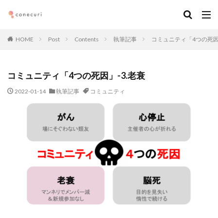
キーワード
HOME
Post
Contents
執筆記事
コミュニティ「4つの死因」
カテゴリー
コミュニティ「4つの死因」-3.老衰
タグ
2022-01-14
執筆記事
コミュニティ
マーケティング
DX
アルムナイ
AI
オンライン
経営
カオスマップ
起業
デジタルマーケティング
法務コンプライアンス
技術
仕事術
働き方・キャリア
企画
メディア取材
デザイン
ブランディング
ファイナンス
事業創造・イノベーション
地方創生
コミュニティ
クリエイティブ
高橋龍征