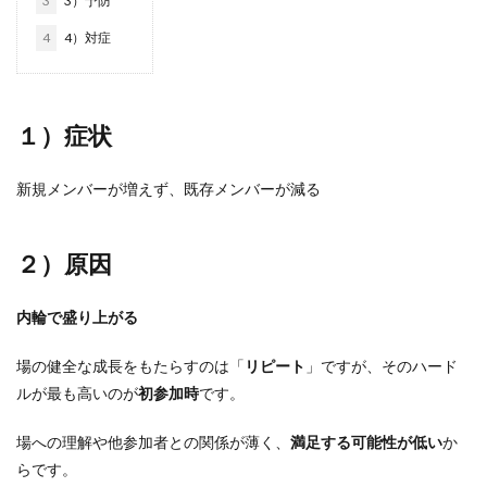
3
3）予防
4
4）対症
１）症状
新規メンバーが増えず、既存メンバーが減る
２）原因
内輪で盛り上がる
場の健全な成長をもたらすのは「
リピート
」ですが、そのハード
ルが最も高いのが
初参加時
です。
場への理解や他参加者との関係が薄く、
満足する可能性が低い
か
らです。