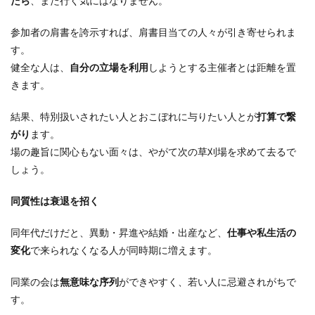
たら
、また行く気にはなりません。
参加者の肩書を誇示すれば、肩書目当ての人々が引き寄せられま
す。
健全な人は、
自分の立場を利用
しようとする主催者とは距離を置
きます。
結果、特別扱いされたい人とおこぼれに与りたい人とが
打算で繋
がり
ます。
場の趣旨に関心もない面々は、やがて次の草刈場を求めて去るで
しょう。
同質性は衰退を招く
同年代だけだと、異動・昇進や結婚・出産など、
仕事や私生活の
変化
で来られなくなる人が同時期に増えます。
同業の会は
無意味な序列
ができやすく、若い人に忌避されがちで
す。