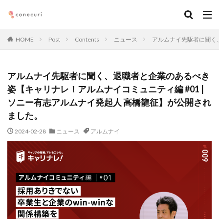
キーワード
HOME
Post
Contents
ニュース
アルムナイ先駆者に聞く、
カテゴリー
アルムナイ先駆者に聞く、退職者と企業のあるべき
姿【キャリナレ！アルムナイコミュニティ編 #01 |
タグ
ソニー有志アルムナイ発起人 高橋龍征】が公開され
マーケティング
DX
アルムナイ
AI
ました。
オンライン
経営
カオスマップ
起業
2024-02-28
ニュース
アルムナイ
デジタルマーケティング
法務コンプライアンス
技術
仕事術
働き方・キャリア
企画
メディア取材
デザイン
ブランディング
ファイナンス
事業創造・イノベーション
地方創生
コミュニティ
クリエイティブ
高橋龍征