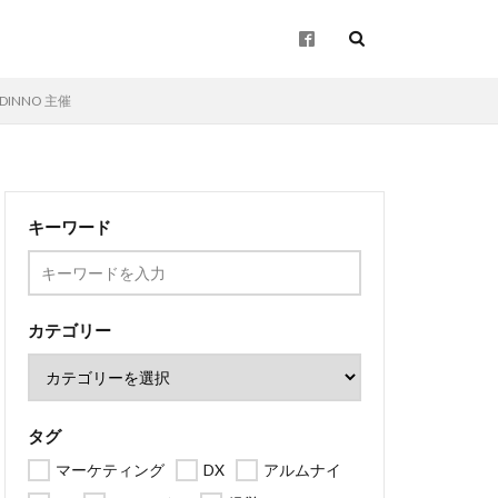
INNO 主催
起業
キーワード
企画
ン
地方創生
カテゴリー
タグ
マーケティング
DX
アルムナイ