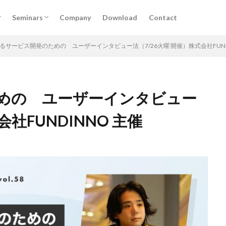
けサービス
掲載
実施予定セミナー
過去セミナー
Seminars
Company
Download
Contact
けサービス
掲載
実施予定セミナー
過去セミナー
るサービス開発のための ユーザーインタビュー法（7/26火曜 開催）株式会社FUND
めの ユーザーインタビュー
DX
アルムナイ
AI
オンライン
経営
カオスマップ
ィング
法務コンプライアンス
技術
仕事術
働き方・キャリア
会社FUNDINNO 主催
デザイン
ブランディング
ファイナンス
事業創造・イノベーショ
クリエイティブ
高橋龍征
検索