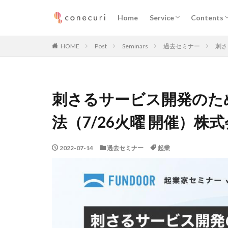
企業向けサービス
プロフェッショナル向
ニュース
執筆記事
メディア
Home
Service
Contents
カテゴリー
企業向けサービス
プロフェッショナル向
ニュース
執筆記事
メディア
HOME
Post
Seminars
過去セミナー
刺さ
タグ
刺さるサービス開発のた
マーケティング
デジタルマーケテ
法（7/26火曜 開催）株式
メディア取材
コミュニティ
2022-07-14
過去セミナー
起業